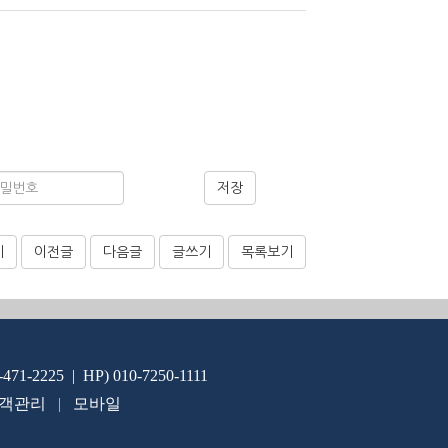
저장
기
이전글
다음글
글쓰기
목록보기
-471-2225 | HP) 010-7250-1111
객관리
|
모바일