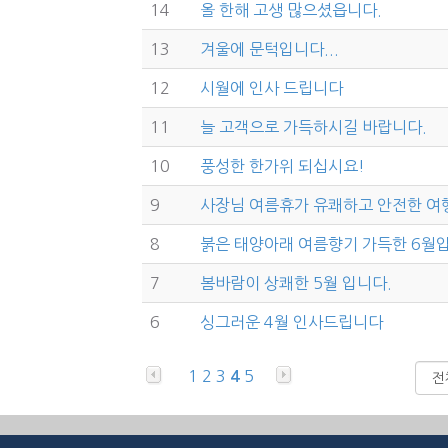
14
올 한해 고생 많으셨읍니다.
13
겨울에 문턱입니다...
12
시월에 인사 드립니다
11
늘 고객으로 가득하시길 바랍니다.
10
풍성한 한가위 되십시요!
9
사장님 여름휴가 유쾌하고 안전한 여
8
붉은 태양아래 여름향기 가득한 6월
7
봄바람이 상쾌한 5월 입니다.
6
싱그러운 4월 인사드립니다
1
2
3
5
4